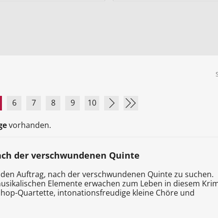
6
7
8
9
10
ge
vorhanden.
nach der verschwundenen Quinte
e den Auftrag, nach der verschwundenen Quinte zu suchen.
e musikalischen Elemente erwachen zum Leben in diesem Krim
rshop-Quartette, intonationsfreudige kleine Chöre und