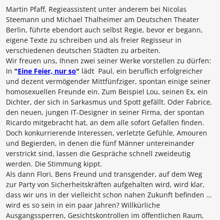
Martin Pfaff
, Regieassistent unter anderem bei Nicolas
Steemann und Michael Thalheimer am Deutschen Theater
Berlin, führte ebendort auch selbst Regie, bevor er begann,
eigene Texte zu schreiben und als freier Regisseur in
verschiedenen deutschen Städten zu arbeiten.
Wir freuen uns, Ihnen zwei seiner Werke vorstellen zu dürfen:
In
"
Eine Feier, nur so
"
lädt Paul, ein beruflich erfolgreicher
und dezent vermögender Mittfünfziger, spontan einige seiner
homosexuellen Freunde ein. Zum Beispiel Lou, seinen Ex, ein
Dichter, der sich in Sarkasmus und Spott gefällt. Oder Fabrice,
den neuen, jungen IT-Designer in seiner Firma, der spontan
Ricardo mitgebracht hat, an dem alle sofort Gefallen finden.
Doch konkurrierende Interessen, verletzte Gefühle, Amouren
und Begierden, in denen die fünf Männer untereinander
verstrickt sind, lassen die Gespräche schnell zweideutig
werden. Die Stimmung kippt.
Als dann Flori, Bens Freund und transgender, auf dem Weg
zur Party von Sicherheitskräften aufgehalten wird, wird klar,
dass wir uns in der vielleicht schon nahen Zukunft befinden …
wird es so sein in ein paar Jahren? Willkürliche
Ausgangssperren, Gesichtskontrollen im öffentlichen Raum,