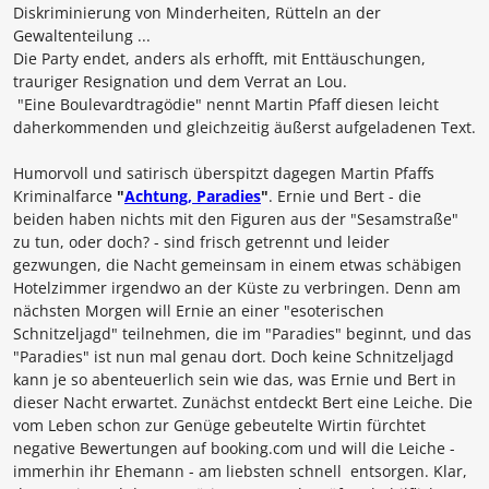
Diskriminierung von Minderheiten, Rütteln an der
Gewaltenteilung ...
Die Party endet, anders als erhofft, mit Enttäuschungen,
trauriger Resignation und dem Verrat an Lou.
"Eine Boulevardtragödie" nennt
Martin Pfaff
diesen leicht
daherkommenden und gleichzeitig äußerst aufgeladenen Text.
Humorvoll und satirisch überspitzt dagegen
Martin Pfaffs
Kriminalfarce
"
Achtung, Paradies
"
. Ernie und Bert - die
beiden haben nichts mit den Figuren aus der "Sesamstraße"
zu tun, oder doch? - sind frisch getrennt und leider
gezwungen, die Nacht gemeinsam in einem etwas schäbigen
Hotelzimmer irgendwo an der Küste zu verbringen. Denn am
nächsten Morgen will Ernie an einer "esoterischen
Schnitzeljagd" teilnehmen, die im "Paradies" beginnt, und das
"Paradies" ist nun mal genau dort. Doch keine Schnitzeljagd
kann je so abenteuerlich sein wie das, was Ernie und Bert in
dieser Nacht erwartet. Zunächst entdeckt Bert eine Leiche. Die
vom Leben schon zur Genüge gebeutelte Wirtin fürchtet
negative Bewertungen auf booking.com und will die Leiche -
immerhin ihr Ehemann - am liebsten schnell entsorgen. Klar,