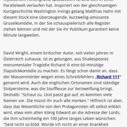
Parallelwelt verlaufen hat. Inspiriert von der gleichnamigen
Kurzgeschichte Washington Irvings gelang
Matthias Hahn
mit
diesem Stück eine überzeugende, kurzweilig-amüsante
Gruselkomödie, in der Sie schauspielerisch alle Register
ziehen können und mit der Sie ihr Publikum garantiert keine
Minute langweilen.
David Wright,
einem britischer Autor, seit vielen Jahren in
Österreich zuhause, ist es gelungen, aus Shakespeares
monumentaler Tragödie Richard III eine 60-minütige
Slapstickkomödie zu machen. Es fängt schon damit an, dass
der Massenmörder wegen eines Schreibfehlers „
Richard 111
“
genannt wird. Auch die englischen Ortsnamen sind ständige
Stolpersteine, was die Souffleuse zur Verzweiflung bringt.
Deshalb: "Schaut zu. Und passt gut auf, es kommen viele
Namen vor. Die müsst ihr euch alle merken." Hilfreich ist aber,
dass das Wesentliche von den Protagonisten oft selbst erklärt
wird, etwa vom alten König Edward an die Adresse der Lords,
die ihm scheinheilig ein 100 Jahre langes Leben wünschen:
"Seid nicht so blöd. Würde ich nicht an einer Krankheit