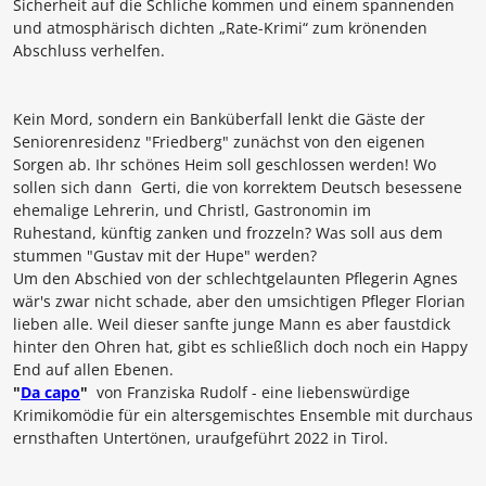
Sicherheit auf die Schliche kommen und einem spannenden
und atmosphärisch dichten „Rate-Krimi“ zum krönenden
Abschluss verhelfen.
Kein Mord, sondern ein Banküberfall lenkt die Gäste der
Seniorenresidenz "Friedberg" zunächst von den eigenen
Sorgen ab. Ihr schönes Heim soll geschlossen werden! Wo
sollen sich dann Gerti, die von korrektem Deutsch besessene
ehemalige Lehrerin, und Christl, Gastronomin im
Ruhestand, künftig zanken und frozzeln? Was soll aus dem
stummen "Gustav mit der Hupe" werden?
Um den Abschied von der schlechtgelaunten Pflegerin Agnes
wär's zwar nicht schade, aber den umsichtigen Pfleger Florian
lieben alle. Weil dieser sanfte junge Mann es aber faustdick
hinter den Ohren hat, gibt es schließlich doch noch ein Happy
End auf allen Ebenen.
"
Da capo
"
von
Franziska Rudolf
- eine liebenswürdige
Krimikomödie für ein altersgemischtes Ensemble mit durchaus
ernsthaften Untertönen, uraufgeführt 2022 in Tirol.