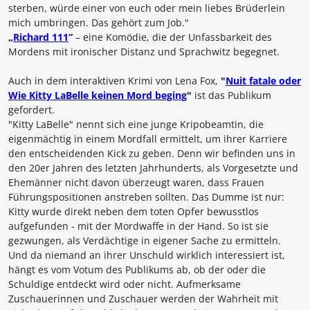
sterben, würde einer von euch oder mein liebes Brüderlein
mich umbringen. Das gehört zum Job."
„
Richard 111
“
– eine Komödie, die der Unfassbarkeit des
Mordens mit ironischer Distanz und Sprachwitz begegnet.
Auch in dem interaktiven Krimi von
Lena Fox
,
"
Nuit fatale oder
Wie Kitty LaBelle keinen Mord beging
"
ist das Publikum
gefordert.
"Kitty LaBelle" nennt sich eine junge Kripobeamtin, die
eigenmächtig in einem Mordfall ermittelt, um ihrer Karriere
den entscheidenden Kick zu geben. Denn wir befinden uns in
den 20er Jahren des letzten Jahrhunderts, als Vorgesetzte und
Ehemänner nicht davon überzeugt waren, dass Frauen
Führungspositionen anstreben sollten. Das Dumme ist nur:
Kitty wurde direkt neben dem toten Opfer bewusstlos
aufgefunden - mit der Mordwaffe in der Hand. So ist sie
gezwungen, als Verdächtige in eigener Sache zu ermitteln.
Und da niemand an ihrer Unschuld wirklich interessiert ist,
hängt es vom Votum des Publikums ab, ob der oder die
Schuldige entdeckt wird oder nicht. Aufmerksame
Zuschauerinnen und Zuschauer werden der Wahrheit mit