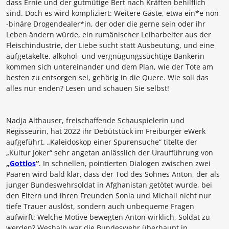
dass Ernie und der gutmütige Bert nach Kräften behilflich
sind. Doch es wird kompliziert: Weitere Gäste, etwa ein*e non
-binäre Drogendealer*in, der oder die gerne sein oder ihr
Leben ändern würde, ein rumänischer Leiharbeiter aus der
Fleischindustrie, der Liebe sucht statt Ausbeutung, und eine
aufgetakelte, alkohol- und vergnügungssüchtige Bankerin
kommen sich untereinander und dem Plan, wie der Tote am
besten zu entsorgen sei, gehörig in die Quere. Wie soll das
alles nur enden? Lesen und schauen Sie selbst!
Nadja Althauser,
freischaffende Schauspielerin und
Regisseurin, hat 2022 ihr Debütstück im Freiburger eWerk
aufgeführt. „Kaleidoskop einer Spurensuche“ titelte der
„Kultur Joker“ sehr angetan anlässlich der Uraufführung von
„
Gottlos
“
. In schnellen, pointierten Dialogen zwischen zwei
Paaren wird bald klar, dass der Tod des Sohnes Anton, der als
junger Bundeswehrsoldat in Afghanistan getötet wurde, bei
den Eltern und ihren Freunden Sonia und Michail nicht nur
tiefe Trauer auslöst, sondern auch unbequeme Fragen
aufwirft: Welche Motive bewegten Anton wirklich, Soldat zu
werden? Weshalb war die Bundeswehr überhaupt in