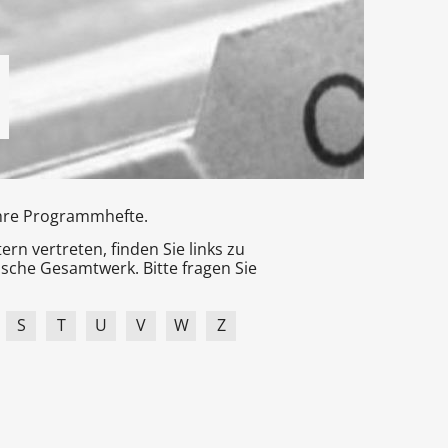
Ihre Programmhefte.
n vertreten, finden Sie links zu
sche Gesamtwerk. Bitte fragen Sie
S
T
U
V
W
Z