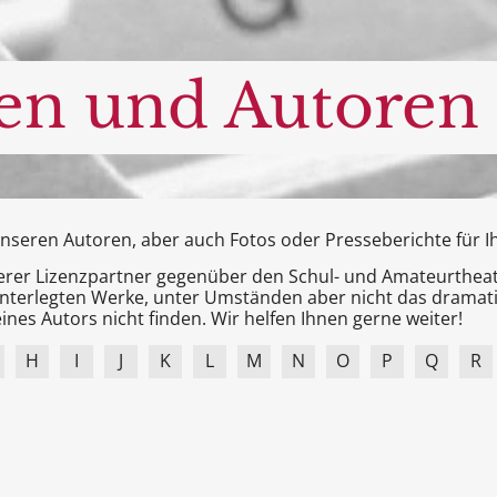
en und Autoren
 unseren Autoren, aber auch
Fotos oder Presseberichte
für 
serer Lizenzpartner gegenüber den Schul- und Amateurtheater
terlegten Werke, unter Umständen aber nicht das dramati
ines Autors nicht finden. Wir helfen Ihnen gerne weiter!
H
I
J
K
L
M
N
O
P
Q
R