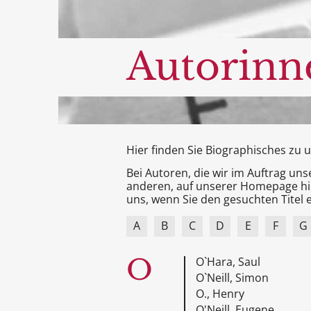
Autorinn
Hier finden Sie Biographisches zu
Bei Autoren, die wir im Auftrag un
anderen, auf unserer Homepage hin
uns, wenn Sie den gesuchten Titel e
A
B
C
D
E
F
G
O
O`Hara, Saul
O`Neill, Simon
O., Henry
O'Neill, Eugene