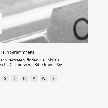
Ihre Programmhefte.
n vertreten, finden Sie links zu
sche Gesamtwerk. Bitte fragen Sie
S
T
U
V
W
Z