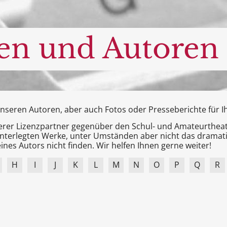
en und Autoren
 unseren Autoren, aber auch
Fotos oder Presseberichte
für 
serer Lizenzpartner gegenüber den Schul- und Amateurtheater
terlegten Werke, unter Umständen aber nicht das dramati
ines Autors nicht finden. Wir helfen Ihnen gerne weiter!
H
I
J
K
L
M
N
O
P
Q
R