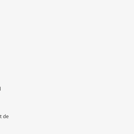
d
t de