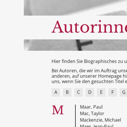
Autorinn
Hier finden Sie Biographisches zu
Bei Autoren, die wir im Auftrag un
anderen, auf unserer Homepage hin
uns, wenn Sie den gesuchten Titel e
A
B
C
D
E
F
G
M
Maar, Paul
Mac, Taylor
Mackenzie, Michael
Maes, Jean-Paul