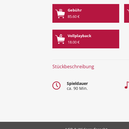
Gebühr
85.60 €
Vollplayback
18.00 €
Stückbeschreibung
Spieldauer
ca. 90 Min.