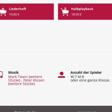
Liederheft
Halbplayback
19.80 €
18.00 €
Musik
Anzahl der Spieler
Mark Twain
(
weitere
W:7 M:8
Stücke
) ,
Peter Klusen
oder eine ganze Klasse,
(
weitere Stücke
)