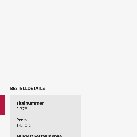
BESTELLDETAILS
Titelnummer
E 378
Preis
14.50 €
Mindest​bestellmenge